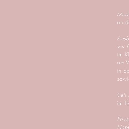
Medi
an d
Ausb
zur 
im K
am W
in d
sowi
Seit
im E
Priva
Hobb