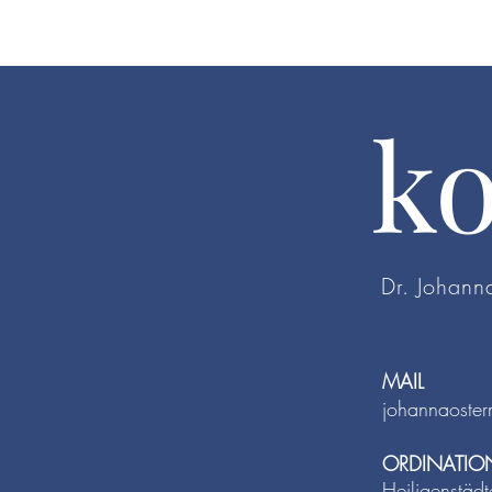
ko
Dr. Johan
MAIL
johannaoste
ORDINATIO
Heiligenstädt