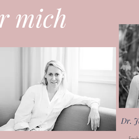
r mich
Dr. 
Fach