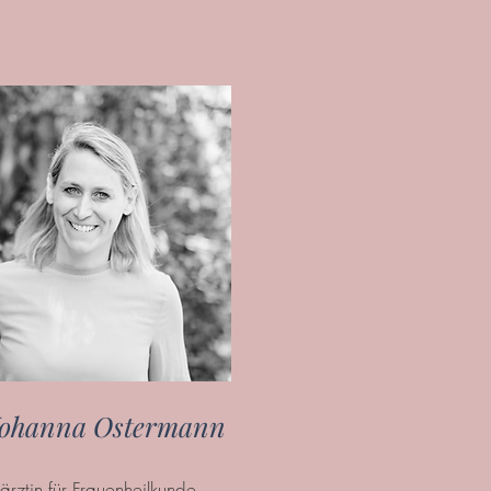
Johanna Ostermann
ärztin für Frauenheilkunde