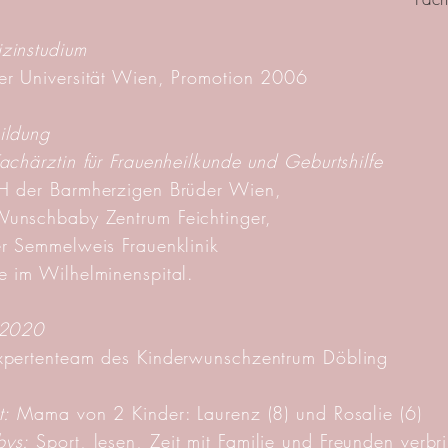
zinstudium
er Universität Wien, Promotion 2006
ildung
Fachärztin für Frauenheilkunde und Geburtshilfe
H der Barmherzigen Brüder Wien,
unschbaby Zentrum Feichtinger,
er Semmelweis Frauenklinik
e im Wilhelminenspital.
 2020
xpertenteam des Kinderwunschzentrum Döbling
t:
Mama von 2 Kinder: Laurenz (8) und Rosalie (6)
ys:
Sport, lesen, Zeit mit Familie und Freunden verbr