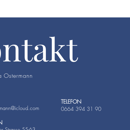
ntakt
na Ostermann
TELEFON
rmann@icloud.com
0664 394 31 90
N
er Strasse 55-63